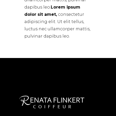
dapibus leo.
Lorem ipsum
dolor sit amet,
consectetur
adipiscing elit. Ut elit tellus,
luctus nec ullamcorper mattis,
pulvinar dapibus leo.